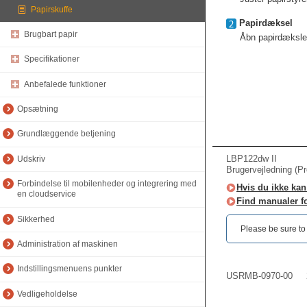
Papirskuffe
Papirdæksel
Brugbart papir
Åbn papirdækslet
Specifikationer
Anbefalede funktioner
Opsætning
Grundlæggende betjening
LBP122dw II
Udskriv
Brugervejledning (P
Forbindelse til mobilenheder og integrering med
Hvis du ikke kan 
en cloudservice
Find manualer f
Sikkerhed
Please be sure to r
Administration af maskinen
Indstillingsmenuens punkter
USRMB-0970-00
Vedligeholdelse