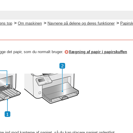
>
>
>
ens top
Om maskinen
Navnene på delene og deres funktioner
Papirsk
gge det papir, som du normalt bruger.
Ilægning af papir i papirskuffen
ne ind mod kanterne af papiret, så du kan placere papiret ordentligt.