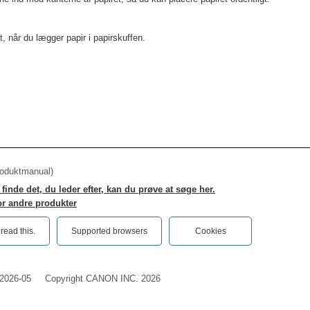
, når du lægger papir i papirskuffen.
roduktmanual)
finde det, du leder efter, kan du prøve at søge her.
or andre produkter
ead this.‎
Supported browsers
Cookies
2026-05
Copyright CANON INC. 2026