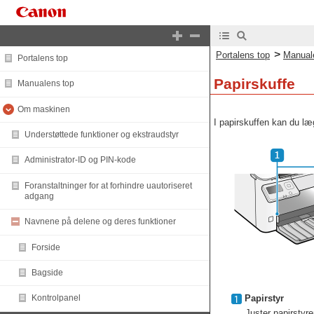
>
Portalens top
Manual
Portalens top
Papirskuffe
Manualens top
Om maskinen
I papirskuffen kan du læ
Understøttede funktioner og ekstraudstyr
Administrator-ID og PIN-kode
Foranstaltninger for at forhindre uautoriseret
adgang
Navnene på delene og deres funktioner
Forside
Bagside
Papirstyr
Kontrolpanel
Juster papirstyre