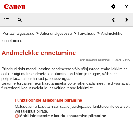
>
>
>
Portaali algusesse
Juhendi algusesse
Turvalisus
Andmelekke
ennetamine
Andmelekke ennetamine
Dokumendi number: EW2H-045
Prinditud dokumendi jätmine seadmesse võib põhjustada teabe lekkimise
ohtu. Kuigi mäluseadmete kasutamine on lihtne ja mugav, võib see
põhjustada talitlushäireid ja teabevargust.
Seadme turvalisemaks kasutamiseks võite rakendada meetmeid vastavalt
funktsiooni kasutusolekule, et vältida teabe lekkimist.
Funktsioonide asjakohane piiramine
Mäluseadme kasutamisel saate juurdepääsu funktsioonile osaliselt
või täielikult piirata.
Mobiilsideseadme kaudu kasutamise piiramine