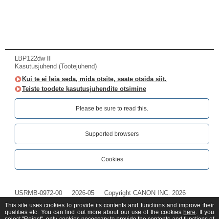
LBP122dw II
Kasutusjuhend (Tootejuhend)
Kui te ei leia seda, mida otsite, saate otsida siit.
Teiste toodete kasutusjuhendite otsimine
Please be sure to read this.‎
Supported browsers
Cookies
USRMB-0972-00
2026-05
Copyright CANON INC. 2026
This site uses cookies to provide its contents and functions and improve their
qualities etc. You can find out more about our use of the cookies
here
. If you