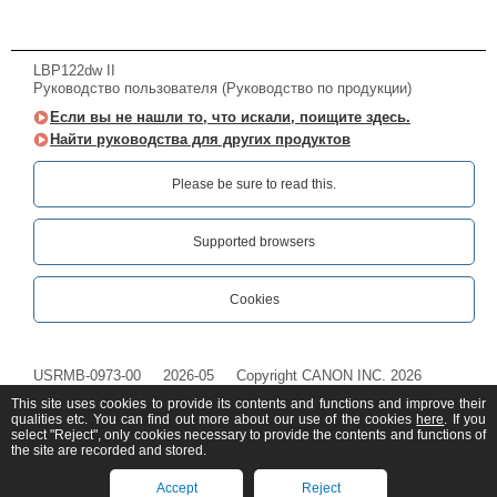
LBP122dw II
Руководство пользователя (Руководство по продукции)
Если вы не нашли то, что искали, поищите здесь.
Найти руководства для других продуктов
Please be sure to read this.‎
Supported browsers
Cookies
USRMB-0973-00
2026-05
Copyright CANON INC. 2026
This site uses cookies to provide its contents and functions and improve their
qualities etc. You can find out more about our use of the cookies
here
. If you
select "Reject", only cookies necessary to provide the contents and functions of
the site are recorded and stored.
Accept
Reject