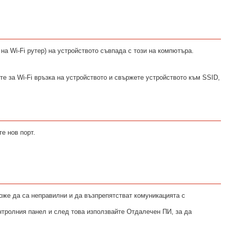
на Wi-Fi рутер) на устройството съвпада с този на компютъра.
е за Wi-Fi връзка на устройството и свържете устройството към SSID,
е нов порт.
оже да са неправилни и да възпрепятстват комуникацията с
нтролния панел и след това използвайте Отдалечен ПИ, за да