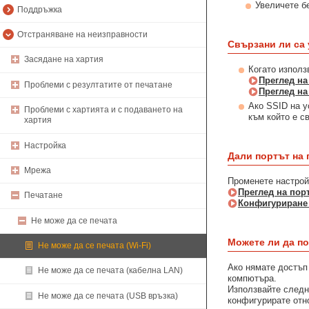
Увеличете бе
Поддръжка
Отстраняване на неизправности
Свързани ли са 
Засядане на хартия
Когато използ
Преглед на
Проблеми с резултатите от печатане
Преглед н
Ако SSID на у
Проблеми с хартията и с подаването на
към който е с
хартия
Настройка
Дали портът на
Мрежа
Променете настройк
Преглед на пор
Печатане
Конфигуриране 
Не може да се печата
Можете ли да п
Не може да се печата (Wi-Fi)
Ако нямате достъп
Не може да се печата (кабелна LAN)
компютъра.
Използвайте следн
Не може да се печата (USB връзка)
конфигурирате отн