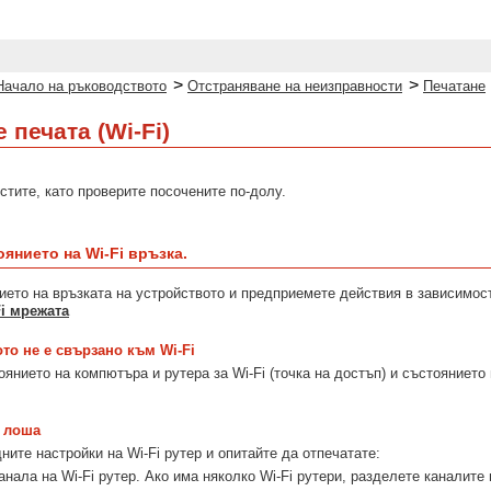
>
>
Начало на ръководството
Отстраняване на неизправности
Печатане
 печата (Wi-Fi)
стите, като проверите посочените по-долу.
янието на Wi-Fi връзка.
ието на връзката на устройството и предприемете действия в зависимос
Fi мрежата
то не е свързано към Wi-Fi
янието на компютъра и рутера за Wi-Fi (точка на достъп) и състоянието 
е лоша
ите настройки на Wi-Fi рутер и опитайте да отпечатате:
нала на Wi-Fi рутер. Ако има няколко Wi-Fi рутери, разделете каналите 