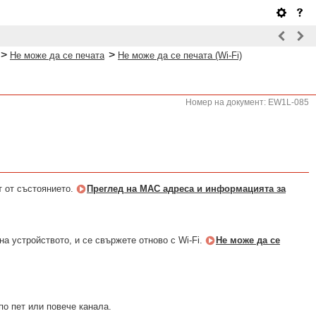
>
>
Не може да се печата
Не може да се печата (Wi-Fi)
Номер на документ: EW1L-085
т от състоянието.
Преглед на MAC адреса и информацията за
на устройството, и се свържете отново с Wi-Fi.
Не може да се
по пет или повече канала.