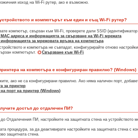
зжичния изход на Wi-Fi рутер, ако е възможно.
устройството и компютърът към един и същ Wi-Fi рутер?
вате компютър, свързан към Wi-Fi, проверете дали SSID (идентификатор 
 MAC адреса и информацията за свързване на Wi-Fi мрежата
а информацията за мрежовата връзка на компютъра
стройството и компютъра не съвпадат, конфигурирайте отново настройкит
вързан компютърът.
Свързване към Wi-Fi
 принтера на компютъра е конфигуриран правилно? (Windows)
ите, ако не са конфигурирани правилно. Ако няма наличен порт, добавет
та за принтер
на порт на принтер (Windows)
олучите достъп до отдалечен ПИ?
 до Отдалечения ПИ, настройките на защитната стена на устройството м
ата процедура, за да деактивирате настройките на защитната стена с ко
ово защитната стена.