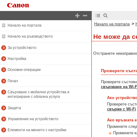
>
Начало на портала
Начало на портала
Не може да се
Начало на ръководството
За устройството
Отстранете неизправно
Настройка
Основни операции
Проверете състо
Печат
Проверете състоян
свързване на Wi-
Свързване с мобилни устройства и
интегриране с облачна услуга
Ако устройство
Проверете състо
Защита
свърже с Wi-Fi
Управление на устройството
Ако връзката 
Променете следн
Елементи на менюто с настройки
Променете ка