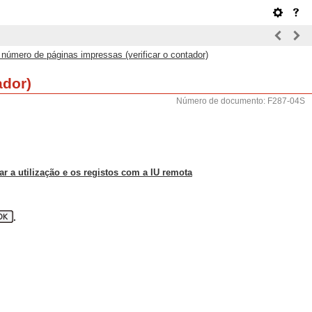
o número de páginas impressas (verificar o contador)
ador)
Número de documento: F287-04S
car a utilização e os registos com a IU remota
.