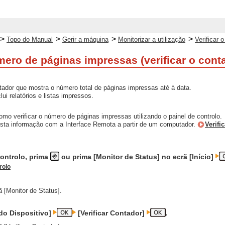
>
>
>
>
Topo do Manual
Gerir a máquina
Monitorizar a utilização
Verificar 
úmero de páginas impressas (verificar o cont
ador que mostra o número total de páginas impressas até à data.
ui relatórios e listas impressos.
mo verificar o número de páginas impressas utilizando o painel de controlo.
sta informação com a Interface Remota a partir de um computador.
Verifi
controlo, prima
ou prima [Monitor de Status] no ecrã [Início]
rolo
 [Monitor de Status].
 do Dispositivo]
[Verificar Contador]
.