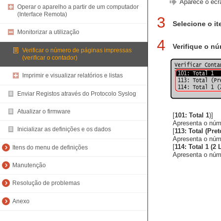
Aparece o ecrã
Operar o aparelho a partir de um computador
(Interface Remota)
3
Selecione o it
Monitorizar a utilização
4
Verifique o n
Verificar o número de páginas impressas
(verificar o contador)
Imprimir e visualizar relatórios e listas
Enviar Registos através do Protocolo Syslog
Atualizar o firmware
[
101: Total 1
)]
Apresenta o núme
Inicializar as definições e os dados
[
113: Total (Pr
Apresenta o núme
[
114: Total 1 (2
Itens do menu de definições
Apresenta o núme
Manutenção
Resolução de problemas
Anexo