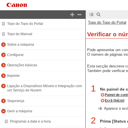
Topo do Topo do Portal
Topo do Topo do Portal
Verificar o n
Topo do Manual
Sobre a máquina
Pode apresentar um cont
O número de páginas incl
Configurar
Operações básicas
Esta secção descreve co
Também pode verificar e
Imprimir
1
Ligação a Dispositivos Móveis e Integração com
No painel de 
um Serviço de Nuvem
Painel de cont
Segurança
Ecrã [Início]
Aparece o ecrã
Gerir a máquina
2
Prima [Status
Programar a data e a hora