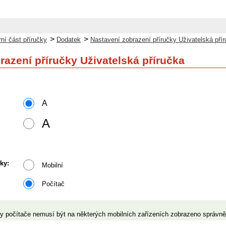
>
>
ní část příručky
Dodatek
Nastavení zobrazení příručky Uživatelská pří
razení příručky Uživatelská příručka
A
A
ky:
Mobilní
Počítač
y počítače nemusí být na některých mobilních zařízeních zobrazeno správně