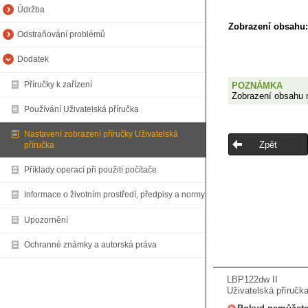
Údržba
Zobrazení obsahu:
Odstraňování problémů
Dodatek
Příručky k zařízení
POZNÁMKA
Zobrazení obsahu n
Používání Uživatelská příručka
Nastavení zobrazení příručky Uživatelská
Zpět
příručka
Příklady operací při použití počítače
Informace o životním prostředí, předpisy a normy
Upozornění
Ochranné známky a autorská práva
LBP122dw II
Uživatelská příručka