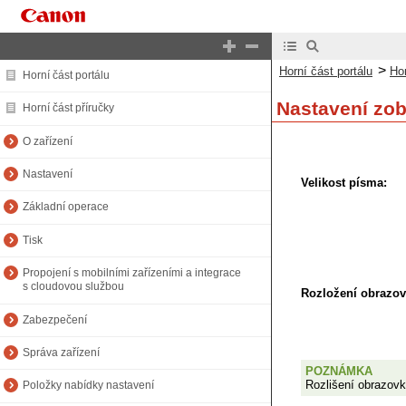
>
Horní část portálu
Hor
Horní část portálu
Nastavení zob
Horní část příručky
O zařízení
Nastavení
Velikost písma:
Základní operace
Tisk
Propojení s mobilními zařízeními a integrace
s cloudovou službou
Rozložení obrazov
Zabezpečení
Správa zařízení
POZNÁMKA
Rozlišení obrazovk
Položky nabídky nastavení