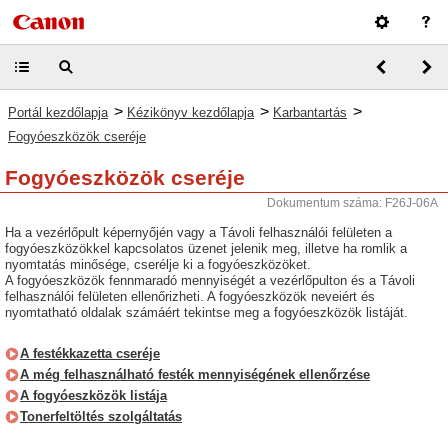
>
>
>
Portál kezdőlapja
Kézikönyv kezdőlapja
Karbantartás
Fogyóeszközök cseréje
Fogyóeszközök cseréje
Dokumentum száma: F26J-06A
Ha a vezérlőpult képernyőjén vagy a Távoli felhasználói felületen a
fogyóeszközökkel kapcsolatos üzenet jelenik meg, illetve ha romlik a
nyomtatás minősége, cserélje ki a fogyóeszközöket.
A fogyóeszközök fennmaradó mennyiségét a vezérlőpulton és a Távoli
felhasználói felületen ellenőrizheti. A fogyóeszközök neveiért és
nyomtatható oldalak számáért tekintse meg a fogyóeszközök listáját.
A festékkazetta cseréje
A még felhasználható festék mennyiségének ellenőrzése
A fogyóeszközök listája
Tonerfeltöltés szolgáltatás