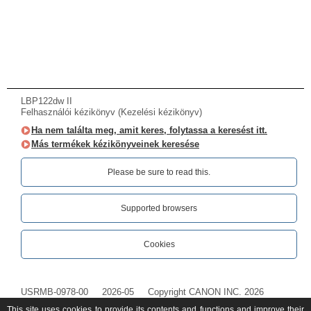
LBP122dw II
Felhasználói kézikönyv (Kezelési kézikönyv)
Ha nem találta meg, amit keres, folytassa a keresést itt.
Más termékek kézikönyveinek keresése
Please be sure to read this.‎
Supported browsers
Cookies
USRMB-0978-00
2026-05
Copyright CANON INC. 2026
This site uses cookies to provide its contents and functions and improve their