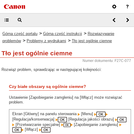
>
>
Górna część portalu
Górna część instrukcji
Rozwiązywanie
>
>
problemów
Problemy z wydrukami
Tło jest ogólnie ciemne
Tło jest ogólnie ciemne
Numer dokumentu: F27C-077
Rozwiąż problem, sprawdzając w następującej kolejności:
Czy białe obszary są ogólnie ciemne?
Ustawienie [Zapobieganie zamgleniu] na [Włącz] może rozwiązać
problem.
Ekran [Główny] na panelu sterowania
[Menu]
[Regulacja/konserwacja]
[Regulacja jakości obrazu]
[Przetwarzanie specjalne]
[Zapobieganie zamgleniu]
[Włącz]