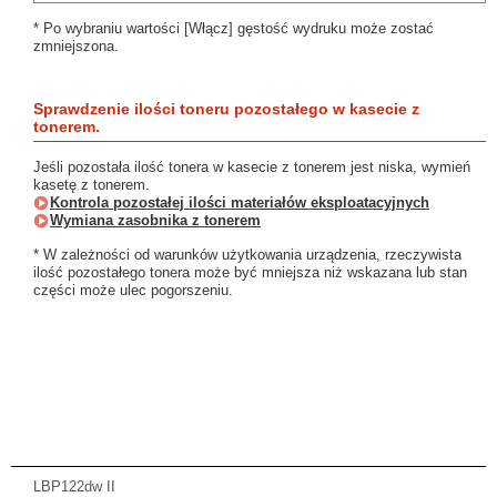
* Po wybraniu wartości [Włącz] gęstość wydruku może zostać
zmniejszona.
Sprawdzenie ilości toneru pozostałego w kasecie z
tonerem.
Jeśli pozostała ilość tonera w kasecie z tonerem jest niska, wymień
kasetę z tonerem.
Kontrola pozostałej ilości materiałów eksploatacyjnych
Wymiana zasobnika z tonerem
* W zależności od warunków użytkowania urządzenia, rzeczywista
ilość pozostałego tonera może być mniejsza niż wskazana lub stan
części może ulec pogorszeniu.
LBP122dw II