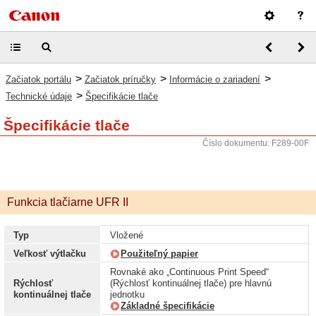
>
>
>
Začiatok portálu
Začiatok príručky
Informácie o zariadení
>
Technické údaje
Špecifikácie tlače
Špecifikácie tlače
Číslo dokumentu: F289-00F
Funkcia tlačiarne UFR II
Typ
Vložené
Veľkosť výtlačku
Použiteľný papier
Rovnaké ako „Continuous Print Speed“
Rýchlosť
(Rýchlosť kontinuálnej tlače) pre hlavnú
kontinuálnej tlače
jednotku
Základné špecifikácie