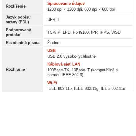
Spracovanie údajov
Rozlíšenie
1200 dpi × 1200 dpi, 600 dpi × 600 dpi
Jazyk popisu
UFR II
strany (PDL)
Podporovaný
TCP/IP: LPD, Port9100, IPP, IPPS, WSD
protokol
Rezidentné písma
Žiadne
USB
USB 2.0 vysoko-rýchlostné
Káblová sieť LAN
Rozhranie
100Base-TX, 10Base- T (kompatibilné s
normou IEEE 802.3)
Wi-Fi
IEEE 802.11b, IEEE 802.11g, IEEE 802.11n