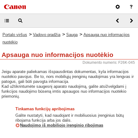
>
>
>
Portalo viršus
Vadovo pradžia
Sauga
Apsauga nuo informacijos
nuotėkio
Apsauga nuo informacijos nuotėkio
Dokumento numeris: F26K-045
Jeigu aparate paliekamas išspausdintas dokumentas, kyla informacijos
nuotėkio pavojus. Be to, nors mobiliųjų įrenginių naudojimas yra lengvas ir
patogus, gali būti pavogta informacija.
Kad užtikrintumėte saugesnį aparato naudojimą, galite atsižvelgdami į
funkcijos naudojimo būseną imtis apsaugos nuo informacijos nuotėkio
priemonių.
Tinkamas funkcijų apribojimas
Galite nustatyti, kad naudojant ir mobiliuosius įrenginius būtų
ribojama funkcija arba jos dalis.
Naudojimo iš mobiliojo įrenginio ribojimas