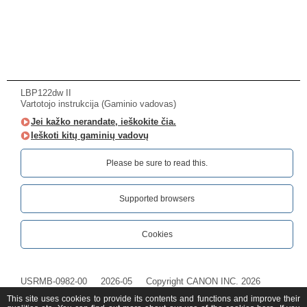
LBP122dw II
Vartotojo instrukcija (Gaminio vadovas)
Jei kažko nerandate, ieškokite čia.
Ieškoti kitų gaminių vadovų
Please be sure to read this.‎
Supported browsers
Cookies
USRMB-0982-00
2026-05
Copyright CANON INC. 2026
This site uses cookies to provide its contents and functions and improve their