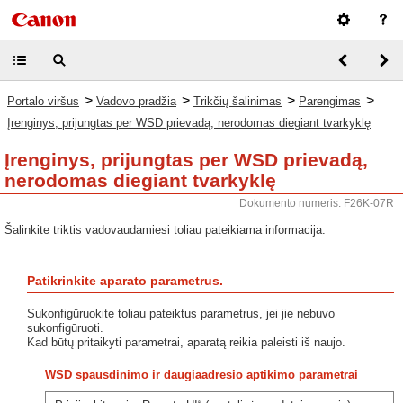
>
>
>
>
Portalo viršus
Vadovo pradžia
Trikčių šalinimas
Parengimas
Įrenginys, prijungtas per WSD prievadą, nerodomas diegiant tvarkyklę
Įrenginys, prijungtas per WSD prievadą,
nerodomas diegiant tvarkyklę
Dokumento numeris: F26K-07R
Šalinkite triktis vadovaudamiesi toliau pateikiama informacija.
Patikrinkite aparato parametrus.
Sukonfigūruokite toliau pateiktus parametrus, jei jie nebuvo
sukonfigūruoti.
Kad būtų pritaikyti parametrai, aparatą reikia paleisti iš naujo.
WSD spausdinimo ir daugiaadresio aptikimo parametrai