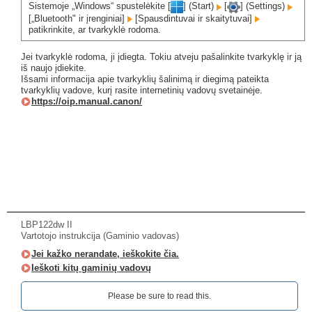
Sistemoje „Windows“ spustelėkite [
] (Start)
[
] (Settings)
[„Bluetooth" ir įrenginiai]
[Spausdintuvai ir skaitytuvai]
patikrinkite, ar tvarkyklė rodoma.
Jei tvarkyklė rodoma, ji įdiegta. Tokiu atveju pašalinkite tvarkyklę ir ją
iš naujo įdiekite.
Išsami informacija apie tvarkyklių šalinimą ir diegimą pateikta
tvarkyklių vadove, kurį rasite internetinių vadovų svetainėje.
https://oip.manual.canon/
LBP122dw II
Vartotojo instrukcija (Gaminio vadovas)
Jei kažko nerandate, ieškokite čia.
Ieškoti kitų gaminių vadovų
Please be sure to read this.‎