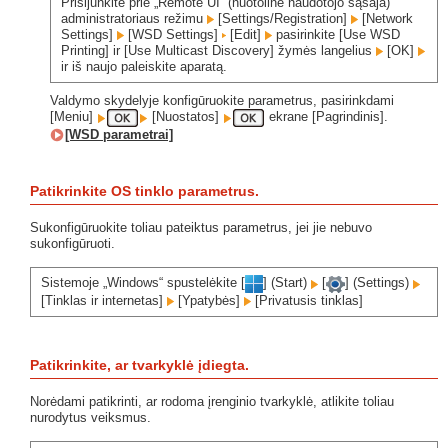
Prisijunkite prie „Remote UI“ (nuotolinė naudotojo sąsaja)
administratoriaus režimu
[Settings/Registration]
[Network
Settings]
[WSD Settings]
[Edit]
pasirinkite [Use WSD
Printing] ir [Use Multicast Discovery] žymės langelius
[OK]
ir iš naujo paleiskite aparatą.
Valdymo skydelyje konfigūruokite parametrus, pasirinkdami
[Meniu]
[Nuostatos]
ekrane [Pagrindinis].
[WSD parametrai]
Patikrinkite OS tinklo parametrus.
Sukonfigūruokite toliau pateiktus parametrus, jei jie nebuvo
sukonfigūruoti.
Sistemoje „Windows“ spustelėkite [
] (Start)
[
] (Settings)
[Tinklas ir internetas]
[Ypatybės]
[Privatusis tinklas]
Patikrinkite, ar tvarkyklė įdiegta.
Norėdami patikrinti, ar rodoma įrenginio tvarkyklė, atlikite toliau
nurodytus veiksmus.