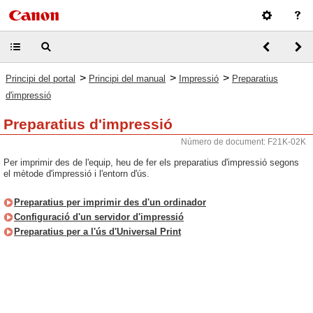
>
>
>
Principi del portal
Principi del manual
Impressió
Preparatius
d'impressió
Preparatius d'impressió
Número de document: F21K-02K
Per imprimir des de l'equip, heu de fer els preparatius d'impressió segons
el mètode d'impressió i l'entorn d'ús.
Preparatius per imprimir des d'un ordinador
Configuració d'un servidor d'impressió
Preparatius per a l'ús d'Universal Print