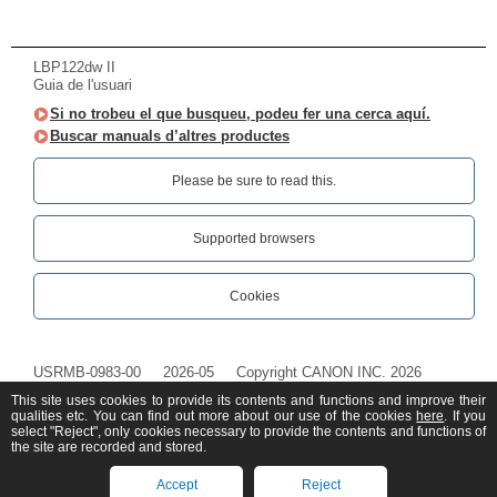
LBP122dw II
Guia de l'usuari
Si no trobeu el que busqueu, podeu fer una cerca aquí.
Buscar manuals d’altres productes
Please be sure to read this.‎
Supported browsers
Cookies
USRMB-0983-00
2026-05
Copyright CANON INC. 2026
This site uses cookies to provide its contents and functions and improve their
qualities etc. You can find out more about our use of the cookies
here
. If you
select "Reject", only cookies necessary to provide the contents and functions of
the site are recorded and stored.
Accept
Reject