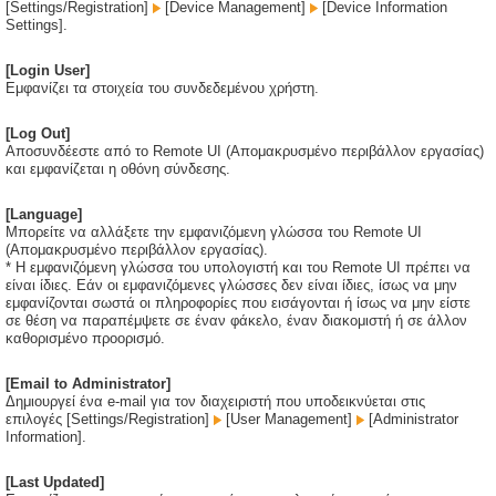
[Settings/Registration]
[Device Management]
[Device Information
Settings].
[Login User]
Εμφανίζει τα στοιχεία του συνδεδεμένου χρήστη.
[Log Out]
Αποσυνδέεστε από το Remote UI (Απομακρυσμένο περιβάλλον εργασίας)
και εμφανίζεται η οθόνη σύνδεσης.
[Language]
Μπορείτε να αλλάξετε την εμφανιζόμενη γλώσσα του Remote UI
(Απομακρυσμένο περιβάλλον εργασίας).
* Η εμφανιζόμενη γλώσσα του υπολογιστή και του Remote UI πρέπει να
είναι ίδιες. Εάν οι εμφανιζόμενες γλώσσες δεν είναι ίδιες, ίσως να μην
εμφανίζονται σωστά οι πληροφορίες που εισάγονται ή ίσως να μην είστε
σε θέση να παραπέμψετε σε έναν φάκελο, έναν διακομιστή ή σε άλλον
καθορισμένο προορισμό.
[Email to Administrator]
Δημιουργεί ένα e-mail για τον διαχειριστή που υποδεικνύεται στις
επιλογές [Settings/Registration]
[User Management]
[Administrator
Information].
[Last Updated]