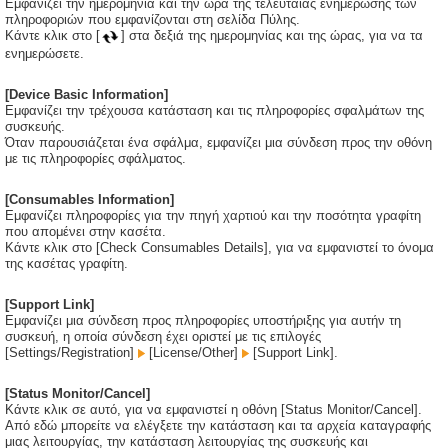
Εμφανίζει την ημερομηνία και την ώρα της τελευταίας ενημέρωσης των
πληροφοριών που εμφανίζονται στη σελίδα Πύλης.
Κάντε κλικ στο [
] στα δεξιά της ημερομηνίας και της ώρας, για να τα
ενημερώσετε.
[Device Basic Information]
Εμφανίζει την τρέχουσα κατάσταση και τις πληροφορίες σφαλμάτων της
συσκευής.
Όταν παρουσιάζεται ένα σφάλμα, εμφανίζει μια σύνδεση προς την οθόνη
με τις πληροφορίες σφάλματος.
[Consumables Information]
Εμφανίζει πληροφορίες για την πηγή χαρτιού και την ποσότητα γραφίτη
που απομένει στην κασέτα.
Κάντε κλικ στο [Check Consumables Details], για να εμφανιστεί το όνομα
της κασέτας γραφίτη.
[Support Link]
Εμφανίζει μια σύνδεση προς πληροφορίες υποστήριξης για αυτήν τη
συσκευή, η οποία σύνδεση έχει οριστεί με τις επιλογές
[Settings/Registration]
[License/Other]
[Support Link].
[Status Monitor/Cancel]
Κάντε κλικ σε αυτό, για να εμφανιστεί η οθόνη [Status Monitor/Cancel].
Από εδώ μπορείτε να ελέγξετε την κατάσταση και τα αρχεία καταγραφής
μιας λειτουργίας, την κατάσταση λειτουργίας της συσκευής και