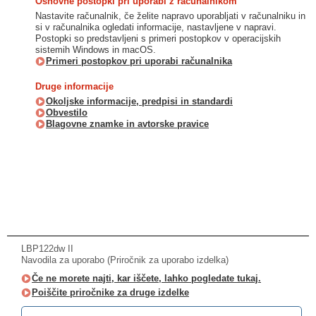
Osnovne postopki pri uporabi z računalnikom
Nastavite računalnik, če želite napravo uporabljati v računalniku in
si v računalnika ogledati informacije, nastavljene v napravi.
Postopki so predstavljeni s primeri postopkov v operacijskih
sistemih Windows in macOS.
Primeri postopkov pri uporabi računalnika
Druge informacije
Okoljske informacije, predpisi in standardi
Obvestilo
Blagovne znamke in avtorske pravice
LBP122dw II
Navodila za uporabo (Priročnik za uporabo izdelka)
Če ne morete najti, kar iščete, lahko pogledate tukaj.
Poiščite priročnike za druge izdelke