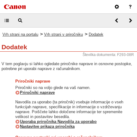
>
>
Vrh strani na portalu
Vrh strani v priročniku
Dodatek
Dodatek
Številka dokumenta: F293-08R
V tem poglavju si lahko ogledate priročnike naprave in osnovne postopke,
potrebne pri uporabi naprave z računalnikom.
Priročniki naprave
Priročniki so na voljo glede na vaš namen.
Priročniki naprave
Navodila za uporabo (ta priročnik) vsebuje informacije o vseh
funkcijah naprave, specifikacije in informacije o vzdrževanju
naprave. Poiščete lahko določene informacije ter spremenite
velikost in postavitev besedila.
Uporaba priročnika Navodila za uporabo
Nastavitve prikaza priročnika