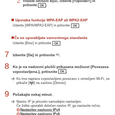
2
Vnesite omrežni ključ, izberite [<Uporabi>] in
pritisnite
.
Uporaba funkcije WPA-EAP ali WPA2-EAP
Izberite [WPA/WPA2-EAP] in pritisnite
.
Če ne uporabljate varnostnega standarda
Izberite [Brez] in pritisnite
.
7
Izberite [Da] in pritisnite
.
8
Ko je na nadzorni plošči prikazana možnost [Povezava
vzpostavljena.], pritisnite
.
Ko ima naprava vzpostavljeno povezavo z omrežjem Wi-Fi, se
prikaže [
] na zaslonu [Domov].
9
Počakajte nekaj minut.
Naslov IP je privzeto samodejno nastavljen.
Če želite uporabiti določen naslov IP, ga nastavite ročno.
Nastavitev naslovov IPv4
Nastavitev naslovov IPv6