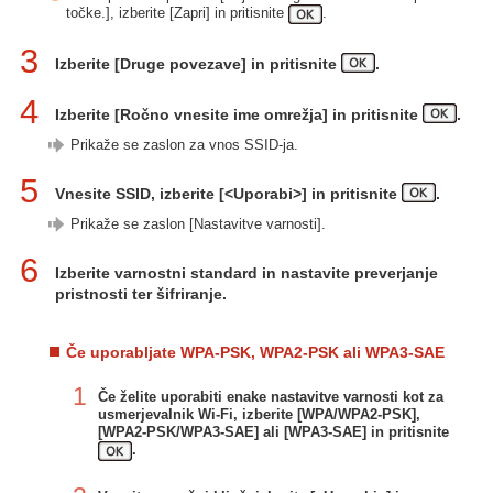
točke.], izberite [Zapri] in pritisnite
.
3
Izberite [Druge povezave] in pritisnite
.
4
Izberite [Ročno vnesite ime omrežja] in pritisnite
.
Prikaže se zaslon za vnos SSID-ja.
5
Vnesite SSID, izberite [<Uporabi>] in pritisnite
.
Prikaže se zaslon [Nastavitve varnosti].
6
Izberite varnostni standard in nastavite preverjanje
pristnosti ter šifriranje.
Če uporabljate WPA-PSK, WPA2-PSK ali WPA3-SAE
1
Če želite uporabiti enake nastavitve varnosti kot za
usmerjevalnik Wi-Fi, izberite [WPA/WPA2-PSK],
[WPA2-PSK/WPA3-SAE] ali [WPA3-SAE] in pritisnite
.