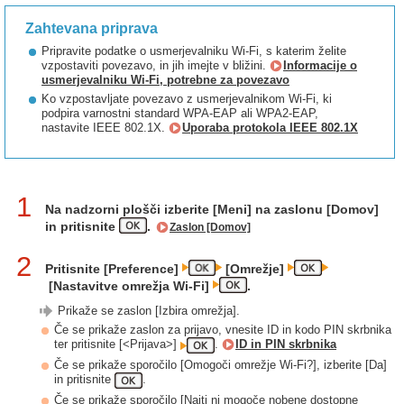
Zahtevana priprava
Pripravite podatke o usmerjevalniku Wi-Fi, s katerim želite
vzpostaviti povezavo, in jih imejte v bližini.
Informacije o
usmerjevalniku Wi-Fi, potrebne za povezavo
Ko vzpostavljate povezavo z usmerjevalnikom Wi-Fi, ki
podpira varnostni standard WPA-EAP ali WPA2-EAP,
nastavite IEEE 802.1X.
Uporaba protokola IEEE 802.1X
1
Na nadzorni plošči izberite [Meni] na zaslonu [Domov]
in pritisnite
.
Zaslon [Domov]
2
Pritisnite [Preference]
[Omrežje]
[Nastavitve omrežja Wi-Fi]
.
Prikaže se zaslon [Izbira omrežja].
Če se prikaže zaslon za prijavo, vnesite ID in kodo PIN skrbnika
ter pritisnite [<Prijava>]
.
ID in PIN skrbnika
Če se prikaže sporočilo [Omogoči omrežje Wi-Fi?], izberite [Da]
in pritisnite
.
Če se prikaže sporočilo [Najti ni mogoče nobene dostopne