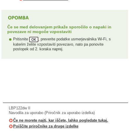
Če se med delovanjem prikaže sporočilo o napaki in
povezave ni mogoče vzpostaviti
Pritisnite
, preverite podatke usmerjevalnika Wi-Fi, s
katerim želite vzpostaviti povezavo, nato pa ponovite
postopek od 2. koraka naprej.
LBP122dw II
Navodila za uporabo (Priročnik za uporabo izdelka)
Če ne morete najti, kar iščete, lahko pogledate tukaj.
Poiščite priročnike za druge izdelke