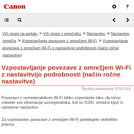
>
>
>
Vrh strani na portalu
Vrh strani v priročniku
Nastavitev
Nastavitev
>
>
omrežja
Vzpostavljanje povezave z omrežjem Wi-Fi
Vzpostavljanje
povezave z omrežjem Wi-Fi z nastavitvijo podrobnosti (način ročne
nastavitve)
Vzpostavljanje povezave z omrežjem Wi-Fi
z nastavitvijo podrobnosti (način ročne
nastavitve)
Številka dokumenta: F293-016
Povezavo z usmerjevalnikom Wi-Fi lahko vzpostavite tako, da ročno
vnesete vse informacije usmerjevalnika, kot so SSID, omrežni ključ in
varnostne nastavitve.
Za vzpostavitev povezave z omrežjem Wi-Fi potrebujete skrbniške
pravice.