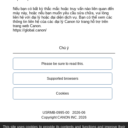
Nếu bạn có bất kỳ thắc mắc hoặc truy vấn nào liên quan đến
máy này, hoặc nếu bạn muốn yêu cầu sửa chữa, vui lòng
liên hệ với đại lý hoặc đại diện dịch vụ. Bạn có thể xem các
thông tin liên hệ của các đại lý Canon từ trang hỗ trợ trên
trang web Canon.
https://global.canon/
Chú ý
Please be sure to read this.‎
Supported browsers
Cookies
USRMB-0995-00
2026-06
Copyright CANON INC. 2026
This site uses cookies to provide its contents and functions and improve their