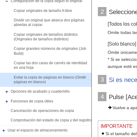
Configuración de la copia según el original
2
Copiar originales de tamaño A libre
Seleccione
Dividir un original que abarca dos páginas
[Todos los co
abiertas al copiar
Omite todas la
Copiar originales de tamaños distintos
(Originales de tamaños distintos)
[Solo blanco]
Copiar grandes números de originales (Job
Omite únicamen
Build)
* Si se selecci
Copiar las dos caras de carnés de identidad
aunque esté es
en una hoja
Evitar la copia de páginas en blanco (Omitir
3
Si es nece
páginas en blanco)
Opciones de acabado y cuadernillo
4
Pulse [Ac
Funciones de copia útiles
Vuelve a apa
Cancelación de operaciones de copia
Comprobación del estado de copia y del registro
IMPORTANTE
Usar el espacio de almacenamiento
Si el tamaño del