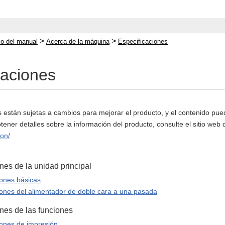
>
>
cio del manual
Acerca de la máquina
Especificaciones
caciones
s están sujetas a cambios para mejorar el producto, y el contenido pu
btener detalles sobre la información del producto, consulte el sitio web
non/
nes de la unidad principal
iones básicas
iones del alimentador de doble cara a una pasada
nes de las funciones
iones de impresión