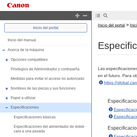
>
Inicio del portal
Ini
Inicio del portal
Inicio del manual
Especifi
Acerca de la máquina
Opciones compatibles
Las especificacione
Privilegios de Administrador y contraseña
en el futuro. Para o
Medidas para evitar el acceso no autorizado
https://global.ca
Nombres de las piezas y sus funciones
Papel a utilizar
Especificacio
Especificaciones
Especificac
Especificac
Especificaciones básicas
Especificaciones del alimentador de doble
Especificacio
cara a una pasada
Especificac