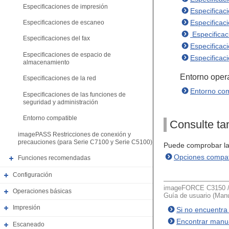
Especificaciones de impresión
Especificac
Especificaci
Especificaciones de escaneo
Especifica
Especificaciones del fax
Especificac
Especificaciones de espacio de
Especificac
almacenamiento
Entorno opera
Especificaciones de la red
Entorno com
Especificaciones de las funciones de
seguridad y administración
Entorno compatible
Consulte t
imagePASS Restricciones de conexión y
precauciones (para Serie C7100 y Serie C5100)
Puede comprobar la 
Opciones compat
Funciones recomendadas
Configuración
imageFORCE C3150 / 
Operaciones básicas
Guía de usuario (Manu
Impresión
Si no encuentra
Encontrar manua
Escaneado