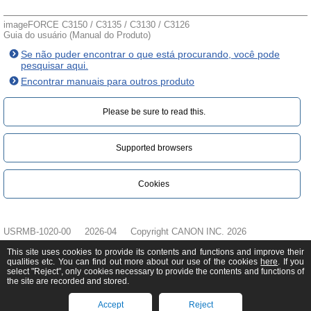
imageFORCE C3150 / C3135 / C3130 / C3126
Guia do usuário (Manual do Produto)
Se não puder encontrar o que está procurando, você pode
pesquisar aqui.
Encontrar manuais para outros produto
Please be sure to read this.‎
Supported browsers
Cookies
USRMB-1020-00
2026-04
Copyright CANON INC. 2026
This site uses cookies to provide its contents and functions and improve their
qualities etc. You can find out more about our use of the cookies
here
. If you
select "Reject", only cookies necessary to provide the contents and functions of
the site are recorded and stored.
Accept
Reject