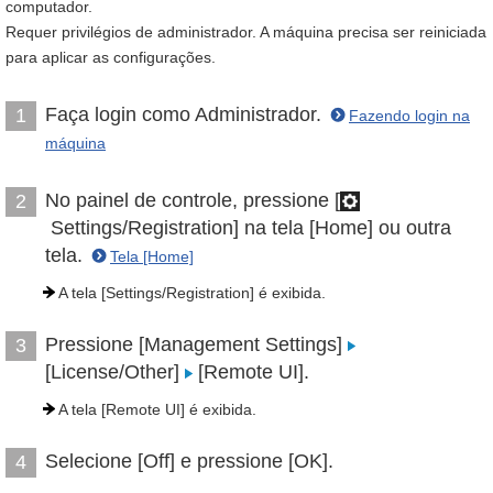
computador.
Requer privilégios de administrador. A máquina precisa ser reiniciada
para aplicar as configurações.
Faça login como Administrador.
1
Fazendo login na
máquina
No painel de controle, pressione [
2
Settings/Registration] na tela [Home] ou outra
tela.
Tela [Home]
A tela [Settings/Registration] é exibida.
Pressione [Management Settings]
3
[License/Other]
[Remote UI].
A tela [Remote UI] é exibida.
Selecione [Off] e pressione [OK].
4