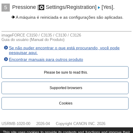
Pressione [
Settings/Registration]
[Yes].
5
A máquina é reiniciada e as configurações são aplicadas.
imageFORCE C3150 / C3135 / C3130 / C3126
Guia do usuário (Manual do Produto)
Se não puder encontrar o que está procurando, você pode
pesquisar aqui.
Encontrar manuais para outros produto
Please be sure to read this.‎
Supported browsers
Cookies
USRMB-1020-00
2026-04
Copyright CANON INC. 2026
This site uses cookies to provide its contents and functions and improve their