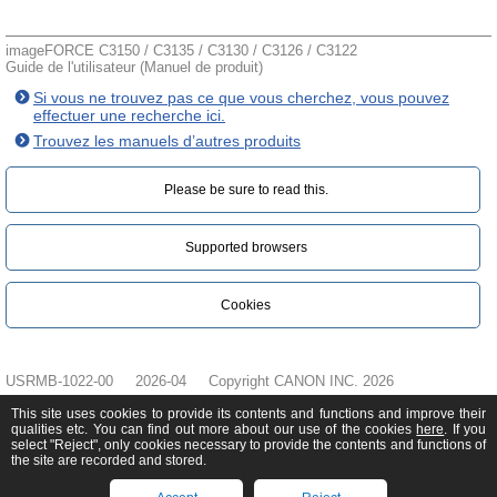
imageFORCE C3150 / C3135 / C3130 / C3126 / C3122
Guide de l'utilisateur (Manuel de produit)
Si vous ne trouvez pas ce que vous cherchez, vous pouvez
effectuer une recherche ici.
Trouvez les manuels d’autres produits
Please be sure to read this.‎
Supported browsers
Cookies
USRMB-1022-00
2026-04
Copyright CANON INC. 2026
This site uses cookies to provide its contents and functions and improve their
qualities etc. You can find out more about our use of the cookies
here
. If you
select "Reject", only cookies necessary to provide the contents and functions of
the site are recorded and stored.