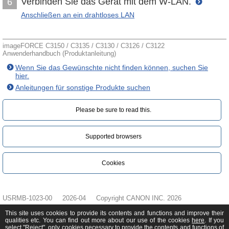
Verbinden Sie das Gerät mit dem W-LAN.
6
Anschließen an ein drahtloses LAN
imageFORCE C3150 / C3135 / C3130 / C3126 / C3122
Anwenderhandbuch (Produktanleitung)
Wenn Sie das Gewünschte nicht finden können, suchen Sie
hier.
Anleitungen für sonstige Produkte suchen
Please be sure to read this.‎
Supported browsers
Cookies
USRMB-1023-00
2026-04
Copyright CANON INC. 2026
This site uses cookies to provide its contents and functions and improve their
qualities etc. You can find out more about our use of the cookies
here
. If you
select "Reject", only cookies necessary to provide the contents and functions of