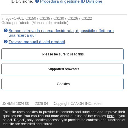
ID Divisione.
Procedura di gestione ID Divisione
imageFORCE C3150 / C3135 / C3130 / C3126 / C3122
Guida per l'utente (Manuale del prodotto)
Se non si trova la risorsa desiderata, è possibile effettuare
una ricerca qui.
Trovare manuali di altri prodotti
Please be sure to read this.‎
Supported browsers
Cookies
USRMB-1024-00
2026-04
Copyright CANON INC. 2026
This site uses cookies to provide its contents and functions and improve their
qualities etc. You can find out more about our use of the cookies
here
. If you
select "Reject", only cookies necessary to provide the contents and functions of
the site are recorded and stored.