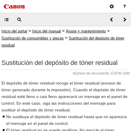
>
>
>
Inicio del portal
Inicio del manual
Ajuste y mantenimiento
>
Sustitución de consumibles y piezas
Sustitución del depósito de tóner
residual
Sustitución del depósito de tóner residual
Número de documento: ESFW-10W
El depósito de tóner residual recoge el tóner residual (exceso de
tóner generado durante la impresión). Cuando el depósito de tóner
residual esté lleno o casi lleno aparecerá un mensaje en el panel de
control. En este caso, siga las instrucciones del mensaje para
sustituir el depósito de tóner residual.
No sustituya el depósito de tóner residual hasta que no aparezca
el mensaje en el panel de control.
El tóner residual no se puede reutilizar. No mezcle el tóner