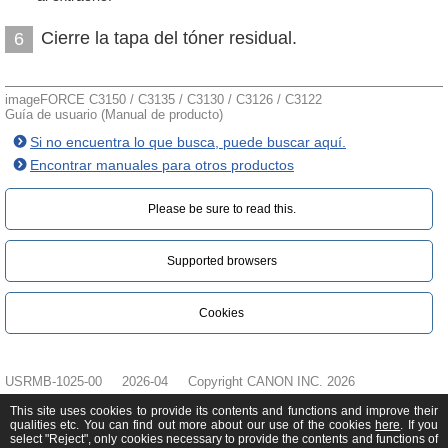
Cierre la tapa del tóner residual.
6
imageFORCE C3150 / C3135 / C3130 / C3126 / C3122
Guía de usuario (Manual de producto)
Si no encuentra lo que busca, puede buscar aquí.
Encontrar manuales para otros productos
Please be sure to read this.‎
Supported browsers
Cookies
USRMB-1025-00
2026-04
Copyright CANON INC. 2026
This site uses cookies to provide its contents and functions and improve their
qualities etc. You can find out more about our use of the cookies
here
. If you
select "Reject", only cookies necessary to provide the contents and functions of