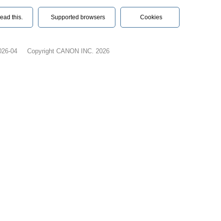
ead this.‎
Supported browsers
Cookies
026-04
Copyright CANON INC. 2026