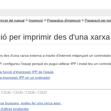
>
>
>
rincipi del manual
Impressió
Preparatius d'impressió
Preparació per imp
ió per imprimir des d'una xarxa
 des d'una xarxa externa a través d'Internet mitjançant un controlador 
, configureu l'equip perquè es pugui utilitzar IPP i instal·leu un contro
a funció d'impressió IPP de l'equip
la impressió IPP en un ordinador
C3135 / C3130 / C3126 / C3122
 que busqueu, podeu fer una cerca aquí.
d’altres productes