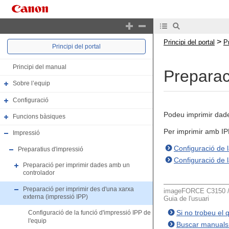
>
Principi del portal
P
Principi del portal
Principi del manual
Preparac
Sobre l’equip
Configuració
Podeu imprimir dades
Funcions bàsiques
Per imprimir amb IPP
Impressió
Configuració de l
Preparatius d'impressió
Configuració de 
Preparació per imprimir dades amb un
controlador
Preparació per imprimir des d'una xarxa
imageFORCE C3150 / 
externa (impressió IPP)
Guia de l'usuari
Si no trobeu el
Configuració de la funció d'impressió IPP de
l'equip
Buscar manuals 