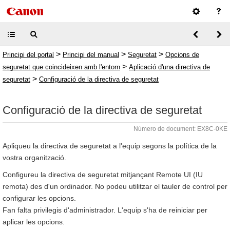
>
>
>
Principi del portal
Principi del manual
Seguretat
Opcions de
>
seguretat que coincideixen amb l'entorn
Aplicació d'una directiva de
>
seguretat
Configuració de la directiva de seguretat
Configuració de la directiva de seguretat
Número de document: EX8C-0KE
Apliqueu la directiva de seguretat a l'equip segons la política de la
vostra organització.
Configureu la directiva de seguretat mitjançant Remote UI (IU
remota) des d'un ordinador. No podeu utilitzar el tauler de control per
configurar les opcions.
Fan falta privilegis d'administrador. L'equip s'ha de reiniciar per
aplicar les opcions.