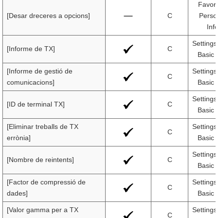
Favori
[Desar dreceres a opcions]
C
Person
Inf
Settings
[Informe de TX]
C
Basic 
[Informe de gestió de
Settings
C
comunicacions]
Basic 
Settings
[ID de terminal TX]
C
Basic 
[Eliminar treballs de TX
Settings
C
errònia]
Basic 
Settings
[Nombre de reintents]
C
Basic 
[Factor de compressió de
Settings
C
dades]
Basic 
[Valor gamma per a TX
Settings
C