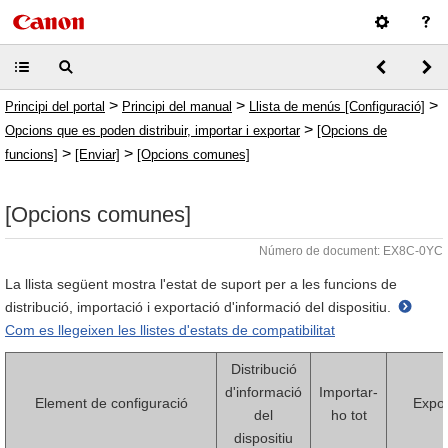
>
>
>
Principi del portal
Principi del manual
Llista de menús [Configuració]
>
Opcions que es poden distribuir, importar i exportar
[Opcions de
>
>
funcions]
[Enviar]
[Opcions comunes]
[Opcions comunes]
Número de document: EX8C-0YC
La llista següent mostra l'estat de suport per a les funcions de
distribució, importació i exportació d'informació del dispositiu.
Com es llegeixen les llistes d'estats de compatibilitat
Distribució
d'informació
Importar-
Element de configuració
Expor
del
ho tot
dispositiu