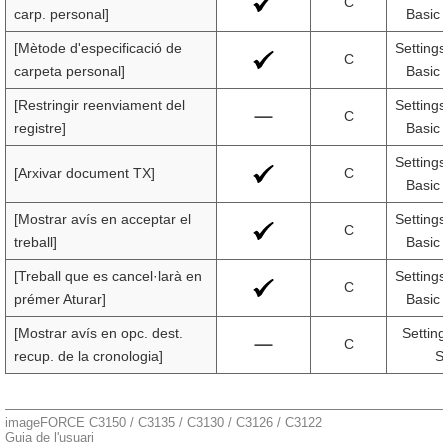
C
carp. personal]
Basic 
[Mètode d'especificació de
Settings
C
carpeta personal]
Basic 
[Restringir reenviament del
Settings
C
registre]
Basic 
Settings
[Arxivar document TX]
C
Basic 
[Mostrar avís en acceptar el
Settings
C
treball]
Basic 
[Treball que es cancel·larà en
Settings
C
prémer Aturar]
Basic 
[Mostrar avís en opc. dest.
Setting
C
recup. de la cronologia]
Se
imageFORCE C3150 / C3135 / C3130 / C3126 / C3122
Guia de l'usuari