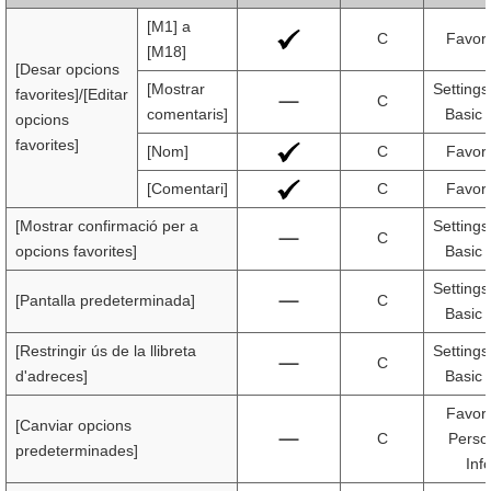
[M1] a
C
Favori
[M18]
[Desar opcions
[Mostrar
Settings
favorites]/[Editar
C
comentaris]
Basic 
opcions
favorites]
[Nom]
C
Favori
[Comentari]
C
Favori
[Mostrar confirmació per a
Settings
C
opcions favorites]
Basic 
Settings
[Pantalla predeterminada]
C
Basic 
[Restringir ús de la llibreta
Settings
C
d'adreces]
Basic 
Favori
[Canviar opcions
C
Person
predeterminades]
Inf