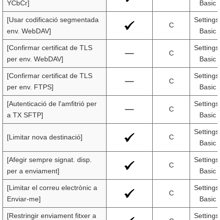
YCbCr]
Basic 
[Usar codificació segmentada
Settings
C
env. WebDAV]
Basic 
[Confirmar certificat de TLS
Settings
C
per env. WebDAV]
Basic 
[Confirmar certificat de TLS
Settings
C
per env. FTPS]
Basic 
[Autenticació de l'amfitrió per
Settings
C
a TX SFTP]
Basic 
Settings
[Limitar nova destinació]
C
Basic 
[Afegir sempre signat. disp.
Settings
C
per a enviament]
Basic 
[Limitar el correu electrònic a
Settings
C
Enviar-me]
Basic 
[Restringir enviament fitxer a
Settings