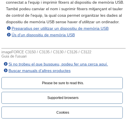
connectat a l'equip i imprimir fitxers al dispositiu de memòria USB.
També podeu canviar el nom i suprimir fitxers mitjançant el tauler
de control de l'equip, la qual cosa permet organitzar les dades al
dispositiu de memòria USB sense haver d'utilitzar un ordinador.
Preparatius per utilitzar un dispositiu de memòria USB
Ús d'un dispositiu de memòria USB
imageFORCE C3150 / C3135 / C3130 / C3126 / C3122
Guia de l'usuari
Si no trobeu el que busqueu, podeu fer una cerca aquí.
Buscar manuals d’altres productes
Please be sure to read this.‎
Supported browsers
Cookies