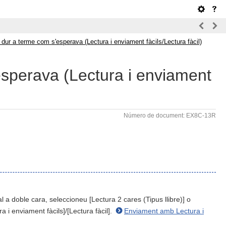
 dur a terme com s'esperava (Lectura i enviament fàcils/Lectura fàcil)
esperava (Lectura i enviament
Número de document: EX8C-13R
al a doble cara, seleccioneu [Lectura 2 cares (Tipus llibre)] o
a i enviament fàcils]/[Lectura fàcil].
Enviament amb Lectura i