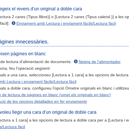
egeix el revers d'un original a doble cara
ctura 2 cares (Tipus llibre)] o [Lectura 2 cares (Tipus calend.)] a les 
fàcil].
Enviament amb Lectura i enviament fàcils/Lectura fàcil
àgines innecessàries.
eixen pàgines en blanc
 de lectura d'alimentació de documents.
Neteja de l'alimentador
iona, feu l'operació següent:
nals a una cara, seleccioneu [Lectura a 1 cara] a les opcions de lectura 
b Lectura i enviament fàcils/Lectura fàcil
nals a doble cara, configureu l'opció Ometre originals en blanc i utilitzeu
 de lectura de pàgines en blanc (omet els originals en blanc)
ció de les opcions detallades en fer enviaments
leu llegir una cara d'un original de doble cara
ctura a 1 cara] a les opcions de lectura a doble cara per a [Lectura i en
s/Lectura fàcil