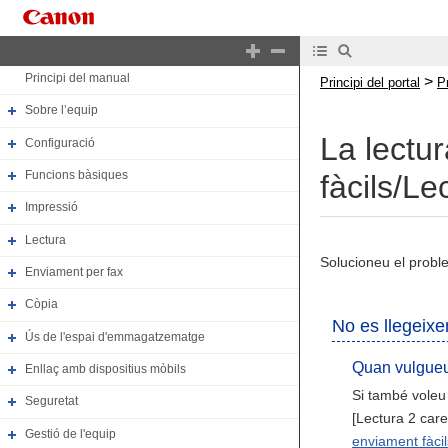
Principi del portal
Principi del manual
>
Principi del portal
P
Sobre l’equip
La lectu
Configuració
Funcions bàsiques
fàcils/Lec
Impressió
Lectura
Solucioneu el prob
Enviament per fax
Còpia
No es llegeixe
Ús de l'espai d'emmagatzematge
Quan vulgueu 
Enllaç amb dispositius mòbils
Si també voleu 
Seguretat
[Lectura 2 care
Gestió de l'equip
enviament fàcil