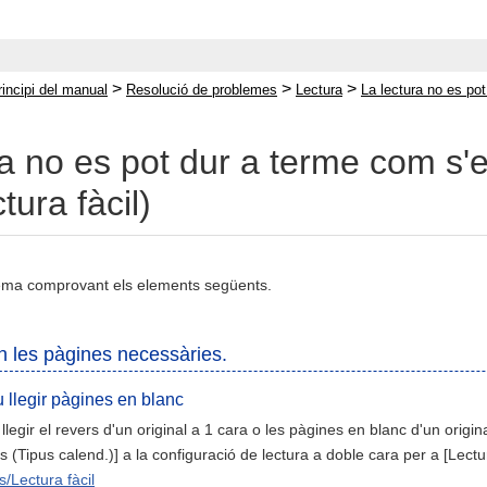
>
>
>
rincipi del manual
Resolució de problemes
Lectura
La lectura no es pot
ra no es pot dur a terme com s'
tura fàcil)
lema comprovant els elements següents.
n les pàgines necessàries.
llegir pàgines en blanc
llegir el revers d'un original a 1 cara o les pàgines en blanc d'un origin
s (Tipus calend.)] a la configuració de lectura a doble cara per a [Lectur
s/Lectura fàcil