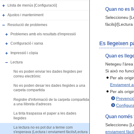
Llista de menús [Configuració]
Quan no es ll
Ajustos i manteniment
Seleccioneu [Le
fàcils]/[Lectura 
Resolució de problemes
Problemes amb els resultats d'impressió
Es llegeixen p
Configuració i xarxa
Impressió i còpia
Quan es lleg
Lectura
Netegeu l'àrea
Si això no func
No es poden enviar les dades llegides per
correu electrònic
Per als origi
Enviament am
No es poden desar les dades llegides a una
carpeta compartida
Per als origi
Prevenció
Registre d'informació de la carpeta compartida
a una llibreta d'adreces
Configura
La tinta traspassa el paper a les dades
Quan només vo
llegides
Seleccioneu [Le
La lectura no es pot dur a terme com
enviament fàcil
s'esperava (Lectura i enviament fàcils/Lectura