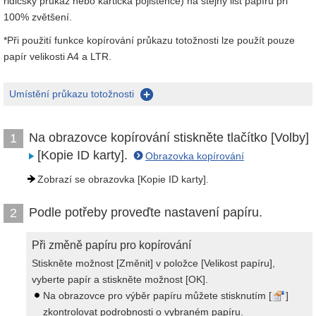
řidičský průkaz nebo kartička pojištěnce) na stejný list papíru při
100% zvětšení.
*Při použití funkce kopírování průkazu totožnosti lze použít pouze
papír velikosti A4 a LTR.
Umístění průkazu totožnosti
Na obrazovce kopírování stiskněte tlačítko [Volby]
1
[Kopie ID karty].
Obrazovka kopírování
Zobrazí se obrazovka [Kopie ID karty].
Podle potřeby proveďte nastavení papíru.
2
Při změně papíru pro kopírování
Stiskněte možnost [Změnit] v položce [Velikost papíru],
vyberte papír a stiskněte možnost [OK].
Na obrazovce pro výběr papíru můžete stisknutím [
]
zkontrolovat podrobnosti o vybraném papíru.