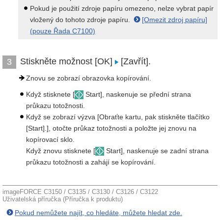
Pokud je použití zdroje papíru omezeno, nelze vybrat papír
vložený do tohoto zdroje papíru.
[Omezit zdroj papíru]
(pouze Řada C7100)
Stiskněte možnost [OK]
[Zavřít].
3
Znovu se zobrazí obrazovka kopírování.
Když stisknete [
Start], naskenuje se přední strana
průkazu totožnosti.
Když se zobrazí výzva [Obraťte kartu, pak stiskněte tlačítko
[Start].], otočte průkaz totožnosti a položte jej znovu na
kopírovací sklo.
Když znovu stisknete [
Start], naskenuje se zadní strana
průkazu totožnosti a zahájí se kopírování.
imageFORCE C3150 / C3135 / C3130 / C3126 / C3122
Uživatelská příručka (Příručka k produktu)
Pokud nemůžete najít, co hledáte, můžete hledat zde.