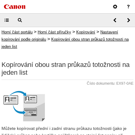
>
>
>
Horní část portálu
Horní část příručky
Kopírování
Nastavení
>
kopírování podle originálu
Kopírování obou stran průkazů totožnosti na
jeden list
Kopírování obou stran průkazů totožnosti na
jeden list
Číslo dokumentu: EX97-0AE
Můžete kopírovat přední i zadní stranu průkazu totožnosti (jako je