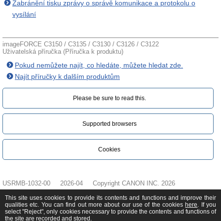
Zabránění tisku zprávy o správě komunikace a protokolu o
vysílání
imageFORCE C3150 / C3135 / C3130 / C3126 / C3122
Uživatelská příručka (Příručka k produktu)
Pokud nemůžete najít, co hledáte, můžete hledat zde.
Najít příručky k dalším produktům
Please be sure to read this.‎
Supported browsers
Cookies
USRMB-1032-00
2026-04
Copyright CANON INC. 2026
This site uses cookies to provide its contents and functions and improve their
qualities etc. You can find out more about our use of the cookies
here
. If you
select "Reject", only cookies necessary to provide the contents and functions of
the site are recorded and stored.