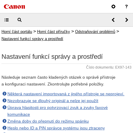
>
>
>
Horní část portálu
Horní část příručky
Odstraňování problémů
Nastavení funkcí správy a prostředí
Nastavení funkcí správy a prostředí
Číslo dokumentu: EX97-143
Následuje seznam často kladených otázek o správě přístroje
a konfiguraci nastavení. Zkontrolujte potřebné položky.
Některá nastavení importovaná z jiného přístroje se neprojeví.
Nezobrazuje se dlouhý originál a nelze jej použít
Úprava hlasitosti pro potvrzovací zvuk a zvuky faxové
komunikace
Změna doby do přepnutí do režimu spánku
Heslo nebo ID a PIN správce systému jsou ztraceny