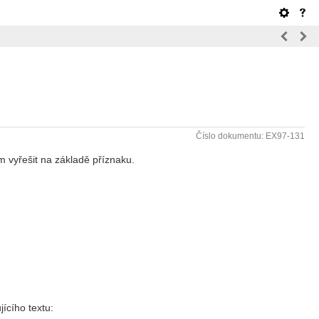
Číslo dokumentu: EX97-131
m vyřešit na základě příznaku.
ícího textu: