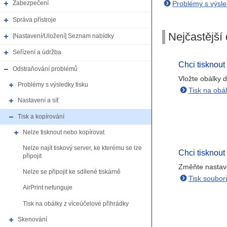
Problémy s výsle
Zabezpečení
Správa přístroje
Nejčastější 
[Nastavení/Uložení] Seznam nabídky
Seřízení a údržba
Chci tisknout
Odstraňování problémů
Vložte obálky d
Problémy s výsledky tisku
Tisk na obá
Nastavení a síť
Tisk a kopírování
Nelze tisknout nebo kopírovat
Nelze najít tiskový server, ke kterému se lze
Chci tisknou
připojit
Změňte nastave
Nelze se připojit ke sdílené tiskárně
Tisk soubo
AirPrint nefunguje
Tisk na obálky z víceúčelové přihrádky
Skenování