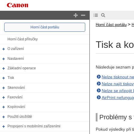
>
Horní část portálu
H
Horní část portálu
Horní část příručky
Tisk a k
O zařízení
Nastavení
Následuje seznam pro
Základní operace
Nelze tisknout n
Tisk
Nelze najít tiskov
Skenování
Nelze se připojit
AirPrint nefunguj
Faxování
Kopírování
Problémy s 
Použití úložiště
Propojení s mobilními zařízeními
Pokud výsledky při 