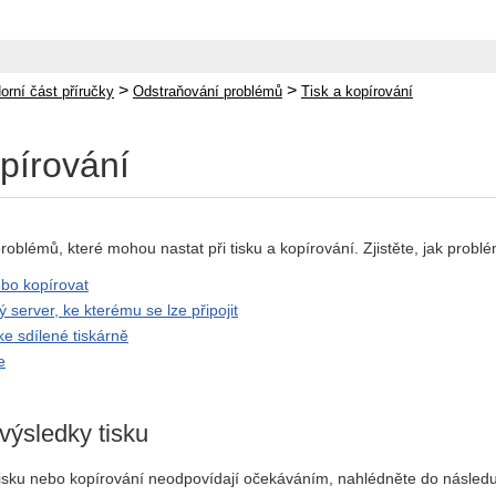
>
>
orní část příručky
Odstraňování problémů
Tisk a kopírování
opírování
blémů, které mohou nastat při tisku a kopírování. Zjistěte, jak problé
ebo kopírovat
ý server, ke kterému se lze připojit
 ke sdílené tiskárně
e
výsledky tisku
tisku nebo kopírování neodpovídají očekáváním, nahlédněte do následuj