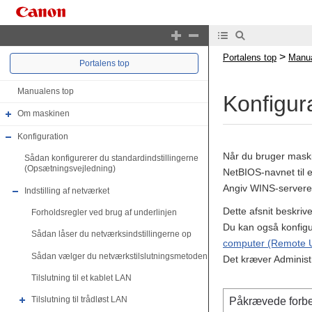
>
Portalens top
Manua
Portalens top
Manualens top
Konfigur
Om maskinen
Konfiguration
Når du bruger maski
Sådan konfigurerer du standardindstillingerne
(Opsætningsvejledning)
NetBIOS-navnet til 
Angiv WINS-serveren
Indstilling af netværket
Dette afsnit beskriv
Forholdsregler ved brug af underlinjen
Du kan også konfigur
Sådan låser du netværksindstillingerne op
computer (Remote UI 
Sådan vælger du netværkstilslutningsmetoden
Det kræver Administ
Tilslutning til et kablet LAN
Tilslutning til trådløst LAN
Påkrævede forbe