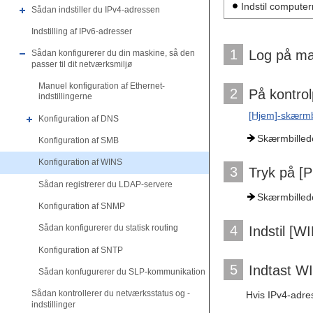
Indstil compute
Sådan indstiller du IPv4-adressen
Indstilling af IPv6-adresser
1
Log på ma
Sådan konfigurerer du din maskine, så den
passer til dit netværksmiljø
Manuel konfiguration af Ethernet-
2
På kontrol
indstillingerne
[Hjem]-skærmb
Konfiguration af DNS
Skærmbilledet
Konfiguration af SMB
Konfiguration af WINS
3
Tryk på [
Sådan registrerer du LDAP-servere
Skærmbillede
Konfiguration af SNMP
4
Sådan konfigurerer du statisk routing
Indstil [WI
Konfiguration af SNTP
5
Indtast W
Sådan konfugurerer du SLP-kommunikation
Sådan kontrollerer du netværksstatus og -
Hvis IPv4-adre
indstillinger