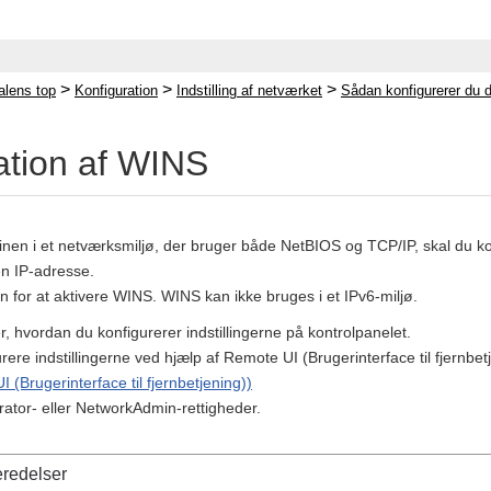
>
>
>
lens top
Konfiguration
Indstilling af netværket
Sådan konfigurerer du d
ation af WINS
nen i et netværksmiljø, der bruger både NetBIOS og TCP/IP, skal du ko
en IP-adresse.
 for at aktivere WINS. WINS kan ikke bruges i et IPv6-miljø.
er, hvordan du konfigurerer indstillingerne på kontrolpanelet.
ere indstillingerne ved hjælp af Remote UI (Brugerinterface til fjernbe
(Brugerinterface til fjernbetjening))
rator- eller NetworkAdmin-rettigheder.
redelser