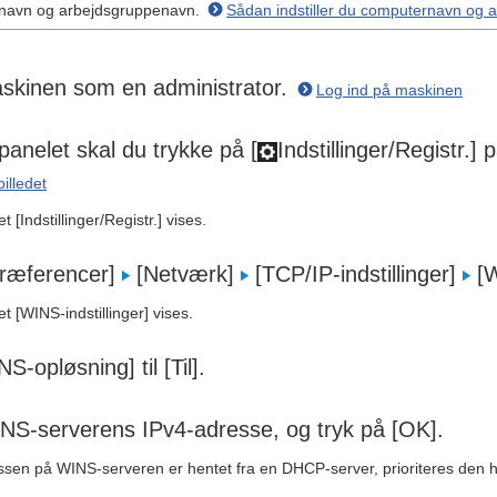
rnavn og arbejdsgruppenavn.
Sådan indstiller du computernavn og 
skinen som en administrator.
Log ind på maskinen
panelet skal du trykke på [
Indstillinger/Registr
illedet
 [Indstillinger/Registr.] vises.
Præferencer]
[Netværk]
[TCP/IP-indstillinger]
[W
t [WINS-indstillinger] vises.
NS-opløsning] til [Til].
INS-serverens IPv4-adresse, og tryk på [OK].
ssen på WINS-serveren er hentet fra en DHCP-server, prioriteres den