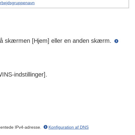
arbejdsgruppenavn
.] på skærmen [Hjem] eller en anden skærm.
INS-indstillinger].
 hentede IPv4-adresse.
Konfiguration af DNS