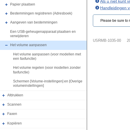
Als u niet kunt 
Papier plaatsen
Handleidingen 
Bestemmingen registreren (Adresboek)
Please be sure to r
Aangeven van bestemmingen
Een USB-geheugenapparaat plaatsen en
verwijderen
USRMB-1035-00
2
Het volume aanpassen
Het volume aanpassen (voor modellen met
een faxfunctie)
Het volume regelen (voor modellen zonder
faxfunctie)
Schermen [Volume-instellingen] en [Overige
volumeinstellingen]
Afdrukken
Scannen
Faxen
Kopiëren