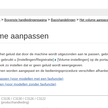
>
>
>
a
Bovenste handleidingenpagina
Basishandelingen
Het volume aanpas
ume aanpassen
et geluid dat door de machine wordt uitgezonden aan te passen, gebru
gebruikt u [Instellingen/Registratie]
[Volume-instellingen] op de port
ok zo instellen dat er geen geluid wordt weergegeven.
nen worden aangepast en de bedieningsprocedure verschillen afhankelijk
ssen (voor modellen met een faxfunctie)
en (voor modellen zonder faxfunctie)
C3135 / C3130 / C3126 / C3122
 (producthandleiding)