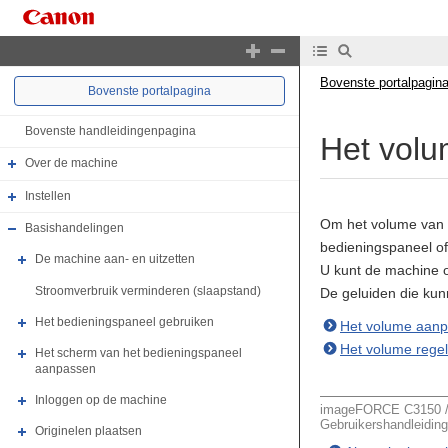
Bovenste portalpagin
Bovenste portalpagina
Bovenste handleidingenpagina
Het vol
Over de machine
Instellen
Om het volume van h
Basishandelingen
bedieningspaneel of 
De machine aan- en uitzetten
U kunt de machine o
Stroomverbruik verminderen (slaapstand)
De geluiden die kun
Het bedieningspaneel gebruiken
Het volume aanpa
Het volume regel
Het scherm van het bedieningspaneel
aanpassen
Inloggen op de machine
imageFORCE C3150 / 
Gebruikershandleiding
Originelen plaatsen