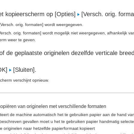
et kopieerscherm op [Opties]
[Versch. orig. form
Versch. orig. formaten] wordt weergegeven.
ersch. orig. formaten] wordt mogelijk niet weergegeven, afhankelijk van 
erm weer te geven.
of de geplaatste originelen dezelfde verticale bree
[OK]
[Sluiten].
cherm verschijnt opnieuw.
kopiëren van originelen met verschillende formaten
teert de machine automatisch het te gebruiken papier aan de hand van 
 beschreven gevallen moet u het te gebruiken papier handmatig select
e originelen naar hetzelfde papierformaat kopieert