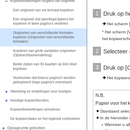
Kopieerinstellingen volgens het origineel
Een origineel van vrij formaat kopiëren
1
Druk op h
Een origineel dat openklapt tijdens het
Het scherm [
kopiëren in twee pagina's verdelen
* Het scherm [V
Originelen van verschillende formaten
kopiëren (Originelen met verschillende
het kopieersch
formaten)
2
Selecteer 
Kopiëren van grote aantallen originelen
(Opdrachtsamenstelling)
Beide zijden van ID-kaarten op één blad
3
Druk op 
kopiëren
Het kopieers
Voorkomen dat blanco pagina's worden
gekopieerd (lege pagina's overslaan)
Afwerking en instellingen voor boekjes
N.B.
Handige kopieerfuncties
Papier voor het 
Kopieerbewerkingen annuleren
Standaard selec
In de hieronder
De kopieerstatus en het logboek controleren
Wanneer u all
Opslagruimte gebruiken