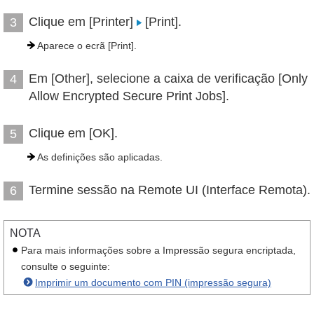
Clique em [Printer]
[Print].
3
Aparece o ecrã [Print].
Em [Other], selecione a caixa de verificação [Only
4
Allow Encrypted Secure Print Jobs].
Clique em [OK].
5
As definições são aplicadas.
Termine sessão na Remote UI (Interface Remota).
6
NOTA
Para mais informações sobre a Impressão segura encriptada,
consulte o seguinte:
Imprimir um documento com PIN (impressão segura)