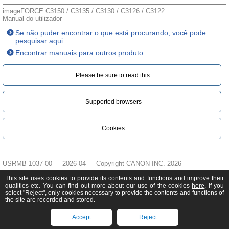
imageFORCE C3150 / C3135 / C3130 / C3126 / C3122
Manual do utilizador
Se não puder encontrar o que está procurando, você pode
pesquisar aqui.
Encontrar manuais para outros produto
Please be sure to read this.‎
Supported browsers
Cookies
USRMB-1037-00
2026-04
Copyright CANON INC. 2026
This site uses cookies to provide its contents and functions and improve their
qualities etc. You can find out more about our use of the cookies
here
. If you
select "Reject", only cookies necessary to provide the contents and functions of
the site are recorded and stored.
Accept
Reject