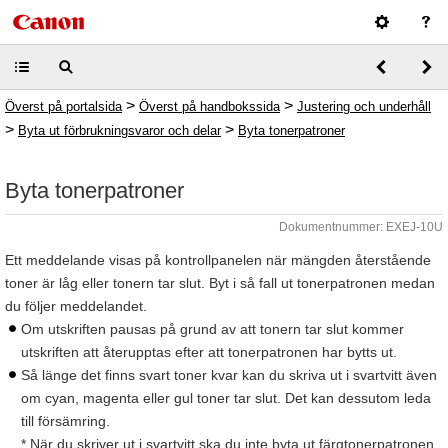
>
>
Överst på portalsida
Överst på handbokssida
Justering och underhåll
>
>
Byta ut förbrukningsvaror och delar
Byta tonerpatroner
Byta tonerpatroner
Dokumentnummer: EXEJ-10U
Ett meddelande visas på kontrollpanelen när mängden återstående
toner är låg eller tonern tar slut. Byt i så fall ut tonerpatronen medan
du följer meddelandet.
Om utskriften pausas på grund av att tonern tar slut kommer
utskriften att återupptas efter att tonerpatronen har bytts ut.
Så länge det finns svart toner kvar kan du skriva ut i svartvitt även
om cyan, magenta eller gul toner tar slut. Det kan dessutom leda
till försämring.
* När du skriver ut i svartvitt ska du inte byta ut färgtonerpatronen