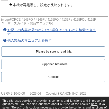
本機が再起動し、設定が反映されます。
imageFORCE 4145FQ / 4145F / 4135FQ / 4135F / 4125FQ / 4125F
ユーザーズガイド（製品マニュアル）
お探しの内容が見つからない場合はこちらから検索できま
す
他の製品のマニュアルを探す
Please be sure to read this.‎
Supported browsers
Cookies
USRMB-1040-00
2026-04
Copyright CANON INC. 2026
This site uses cookies to provide its contents and functions and improve their
qualities etc. You can find out more about our use of the cookies
here
. If you
select "Reject", only cookies necessary to provide the contents and functions of