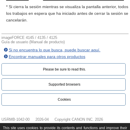
* Si cierra la sesión mientras se visualiza la pantalla anterior, todos
los trabajos en espera que ha iniciado antes de cerrar la sesión se
cancelarán.
imageFORCE 4145 / 4135 / 4125
Guía de usuario (Manual de producto)
Si no encuentra lo que busca, puede buscar aquí.
Encontrar manuales para otros productos
Please be sure to read this.‎
Supported browsers
Cookies
USRMB-1042-00
2026-04
Copyright CANON INC. 2026
This site uses cookies to provide its contents and functions and improve their