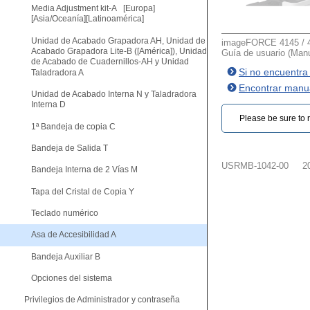
Media Adjustment kit-A [Europa]
[Asia/Oceanía][Latinoamérica]
Unidad de Acabado Grapadora AH, Unidad de
imageFORCE 4145 / 4
Acabado Grapadora Lite-B ([América]), Unidad
Guía de usuario (Manu
de Acabado de Cuadernillos-AH y Unidad
Si no encuentra
Taladradora A
Encontrar manua
Unidad de Acabado Interna N y Taladradora
Interna D
Please be sure to r
1ª Bandeja de copia C
Bandeja de Salida T
USRMB-1042-00
2
Bandeja Interna de 2 Vías M
Tapa del Cristal de Copia Y
Teclado numérico
Asa de Accesibilidad A
Bandeja Auxiliar B
Opciones del sistema
Privilegios de Administrador y contraseña