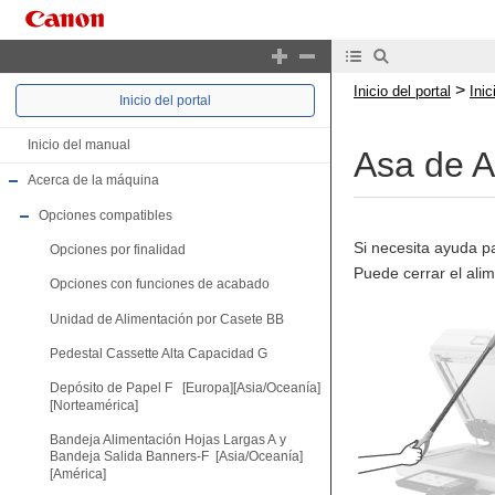
>
Inicio del portal
Ini
Inicio del portal
Inicio del manual
Asa de A
Acerca de la máquina
Opciones compatibles
Si necesita ayuda pa
Opciones por finalidad
Puede cerrar el alim
Opciones con funciones de acabado
Unidad de Alimentación por Casete BB
Pedestal Cassette Alta Capacidad G
Depósito de Papel F [Europa][Asia/Oceanía]
[Norteamérica]
Bandeja Alimentación Hojas Largas A y
Bandeja Salida Banners-F [Asia/Oceanía]
[América]