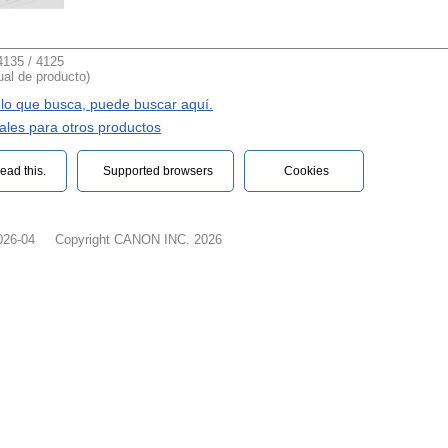
135 / 4125
al de producto)
 lo que busca, puede buscar aquí.
les para otros productos
ead this.‎
Supported browsers
Cookies
026-04
Copyright CANON INC. 2026