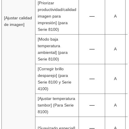
[Priorizar
productividad/calidad
imagen para
A
[Ajustar calidad
impresión] (para
de imagen]
Serie 8100)
[Modo baja
temperatura
A
ambiental] (para
Serie 8100)
[Corregir brillo
desparejo] (para
A
Serie 8100 y Serie
4100)
[Ajustar temperatura
tambor] (Para Serie
A
8100)
[Suavizado especial]
A