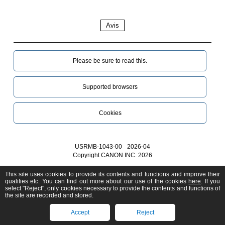
Avis
Please be sure to read this.‎
Supported browsers
Cookies
USRMB-1043-00
2026-04
Copyright CANON INC. 2026
This site uses cookies to provide its contents and functions and improve their
qualities etc. You can find out more about our use of the cookies
here
. If you
select "Reject", only cookies necessary to provide the contents and functions of
the site are recorded and stored.
Accept
Reject