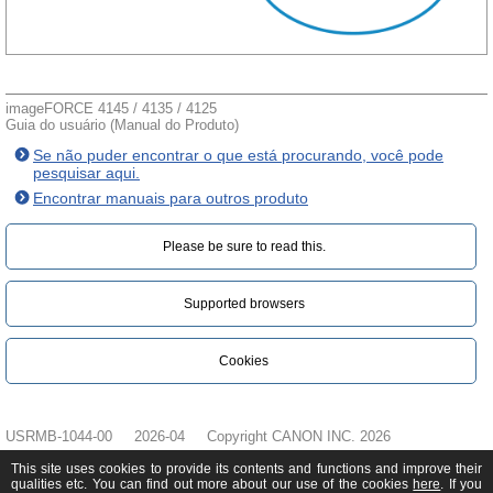
imageFORCE 4145 / 4135 / 4125
Guia do usuário (Manual do Produto)
Se não puder encontrar o que está procurando, você pode
pesquisar aqui.
Encontrar manuais para outros produto
Please be sure to read this.‎
Supported browsers
Cookies
USRMB-1044-00
2026-04
Copyright CANON INC. 2026
This site uses cookies to provide its contents and functions and improve their
qualities etc. You can find out more about our use of the cookies
here
. If you