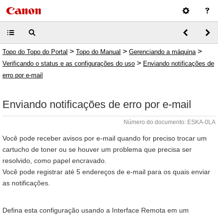
>
>
>
Topo do Topo do Portal
Topo do Manual
Gerenciando a máquina
>
Verificando o status e as configurações do uso
Enviando notificações de
erro por e-mail
Enviando notificações de erro por e-mail
Número do documento: ESKA-0LA
Você pode receber avisos por e-mail quando for preciso trocar um
cartucho de toner ou se houver um problema que precisa ser
resolvido, como papel encravado.
Você pode registrar até 5 endereços de e-mail para os quais enviar
as notificações.
Defina esta configuração usando a Interface Remota em um