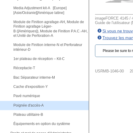
Media Adjustment kit-A [Europe]
[Asie/Océanie][Amérique latine]
imageFORCE 4145 / 4
Module de Finition agrafage-AH, Module de
Guide de l'utilisateur 
Finition agrafage Léger-
Si vous ne trou
B ([Amériques]), Module de Finition P.A.C.-AH,
et Unité de Perforation-A
Trouvez les man
Module de Finition interne-N et Perforateur
intérieur-D
Please be sure to r
1er plateau de réception – Kit-C
Réceptacle-T
USRMB-1046-00
2
Bac Séparateur interne-M
Cache d'exposition-Y
Pavé numérique
Poignée d'accès-A
Plateau utilitaire-B
Équipements en option du système