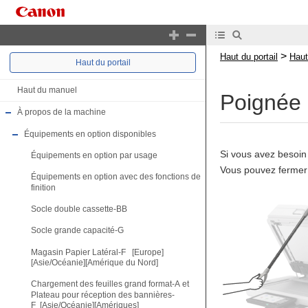
>
Haut du portail
Haut
Haut du portail
Haut du manuel
Poignée 
À propos de la machine
Équipements en option disponibles
Si vous avez besoin 
Équipements en option par usage
Vous pouvez fermer l
Équipements en option avec des fonctions de
finition
Socle double cassette-BB
Socle grande capacité-G
Magasin Papier Latéral-F [Europe]
[Asie/Océanie][Amérique du Nord]
Chargement des feuilles grand format-A et
Plateau pour réception des bannières-
F [Asie/Océanie][Amériques]