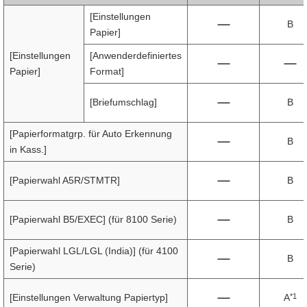
[Einstellungen
B
Papier]
[Einstellungen
[Anwenderdefiniertes
Papier]
Format]
[Briefumschlag]
B
[Papierformatgrp. für Auto Erkennung
B
in Kass.]
[Papierwahl A5R/STMTR]
B
[Papierwahl B5/EXEC] (für 8100 Serie)
B
[Papierwahl LGL/LGL (India)] (für 4100
B
Serie)
*1
[Einstellungen Verwaltung Papiertyp]
A