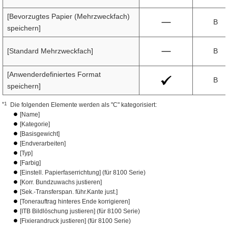
[Bevorzugtes Papier (Mehrzweckfach)
B
speichern]
[Standard Mehrzweckfach]
B
[Anwenderdefiniertes Format
B
speichern]
*1
Die folgenden Elemente werden als "C" kategorisiert:
[Name]
[Kategorie]
[Basisgewicht]
[Endverarbeiten]
[Typ]
[Farbig]
[Einstell. Papierfaserrichtung] (für 8100 Serie)
[Korr. Bundzuwachs justieren]
[Sek.-Transferspan. führ.Kante just.]
[Tonerauftrag hinteres Ende korrigieren]
[ITB Bildlöschung justieren] (für 8100 Serie)
[Fixierandruck justieren] (für 8100 Serie)