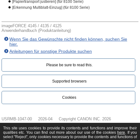
[Papiertransport justieren] (für 8100 Serie)
[Erkennung Multiblatt-Einzug] (für 8100 Serie)
imageFORCE 4145 / 4135 / 4125
Anwenderhandbuch (Produktanleitung)
Wenn Sie das Gewünschte nicht finden können, suchen Sie
hier.
Anleitungen für sonstige Produkte suchen
Please be sure to read this.‎
Supported browsers
Cookies
USRMB-1047-00
2026-04
Copyright CANON INC. 2026
This site uses cookies to provide its contents and functions and improve their
qualities etc. You can find out more about our use of the cookies
here
. If you
select "Reject", only cookies necessary to provide the contents and functions of