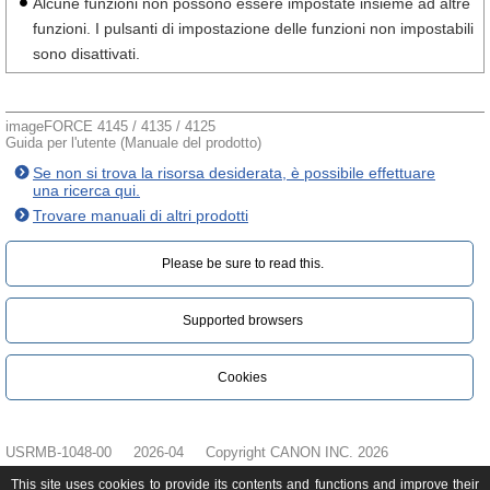
Alcune funzioni non possono essere impostate insieme ad altre
funzioni. I pulsanti di impostazione delle funzioni non impostabili
sono disattivati.
imageFORCE 4145 / 4135 / 4125
Guida per l'utente (Manuale del prodotto)
Se non si trova la risorsa desiderata, è possibile effettuare
una ricerca qui.
Trovare manuali di altri prodotti
Please be sure to read this.‎
Supported browsers
Cookies
USRMB-1048-00
2026-04
Copyright CANON INC. 2026
This site uses cookies to provide its contents and functions and improve their