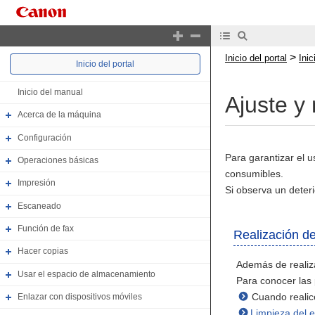
>
Inicio del portal
Ini
Inicio del portal
Inicio del manual
Ajuste y
Acerca de la máquina
Configuración
Para garantizar el u
Operaciones básicas
consumibles.
Impresión
Si observa un deteri
Escaneado
Función de fax
Realización d
Hacer copias
Además de realiza
Usar el espacio de almacenamiento
Para conocer las 
Cuando realic
Enlazar con dispositivos móviles
Limpieza del 