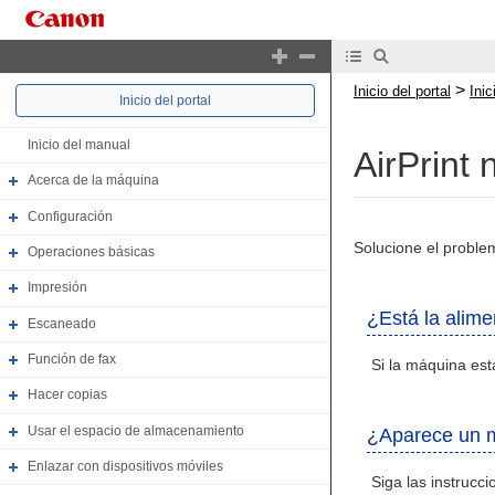
>
Inicio del portal
Ini
Inicio del portal
Inicio del manual
AirPrint 
Acerca de la máquina
Configuración
Solucione el proble
Operaciones básicas
Impresión
¿Está la alim
Escaneado
Función de fax
Si la máquina está
Hacer copias
Usar el espacio de almacenamiento
¿Aparece un m
Enlazar con dispositivos móviles
Siga las instrucc