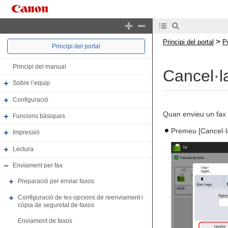
>
Principi del portal
P
Principi del portal
Principi del manual
Cancel·l
Sobre l’equip
Configuració
Quan envieu un fax a
Funcions bàsiques
Premeu [Cancel·l
Impressió
Lectura
Enviament per fax
Preparació per enviar faxos
Configuració de les opcions de reenviament i
còpia de seguretat de faxos
Enviament de faxos