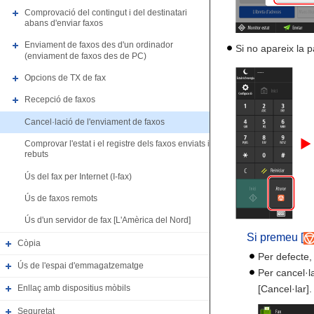
Comprovació del contingut i del destinatari
abans d'enviar faxos
Enviament de faxos des d'un ordinador
Si no apareix la p
(enviament de faxos des de PC)
Opcions de TX de fax
Recepció de faxos
Cancel·lació de l'enviament de faxos
Comprovar l'estat i el registre dels faxos enviats i
rebuts
Ús del fax per Internet (I-fax)
Ús de faxos remots
Ús d'un servidor de fax [L'Amèrica del Nord]
Si premeu [
Còpia
Per defecte, 
Ús de l'espai d'emmagatzematge
Per cancel·la
[Cancel·lar].
Enllaç amb dispositius mòbils
Seguretat